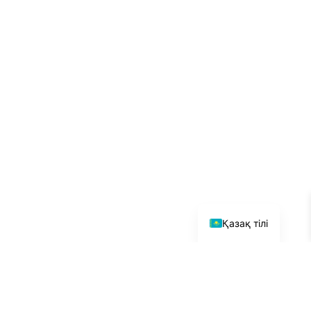
简体中文
English
Русский
Қазақ тілі
Біз қалай жұмыс істейміз