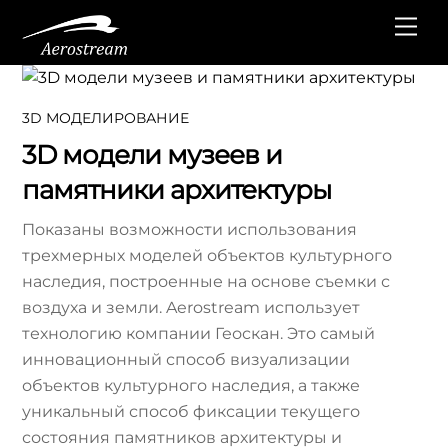
Перейти
Ме
к
содержанию
3D МОДЕЛИРОВАНИЕ
3D модели музеев и
памятники архитектуры
Показаны возможности использования
трехмерных моделей объектов культурного
наследия, построенные на основе съемки с
воздуха и земли. Aerostream использует
технологию компании Геоскан. Это самый
инновационный способ визуализации
объектов культурного наследия, а также
уникальный способ фиксации текущего
состояния памятников архитектуры и