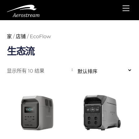
跳
菜
至
单
内
容
家
/
店铺
/ EcoFlow
生态流
显示所有 10 结果