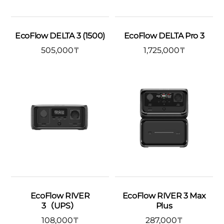
EcoFlow DELTA 3 (1500)
EcoFlow DELTA Pro 3
505,000
₸
1,725,000
₸
EcoFlow RIVER
EcoFlow RIVER 3 Max
3（UPS）
Plus
108,000
₸
287,000
₸