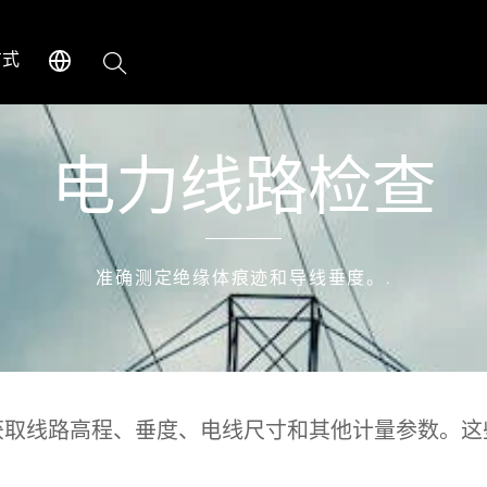
搜
方式
索
电力线路检查
准确测定绝缘体痕迹和导线垂度。.
获取线路高程、垂度、电线尺寸和其他计量参数。这