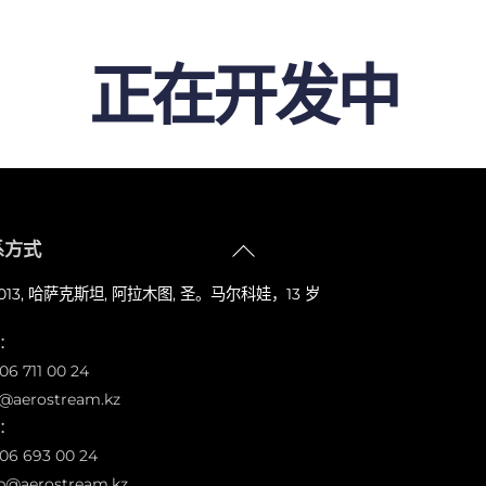
正在开发中
返
系方式
回
0013, 哈萨克斯坦, 阿拉木图, 圣。马尔科娃，13 岁
顶
部
：
06 711 00 24
o@aerostream.kz
：
706 693 00 24
p@aerostream.kz