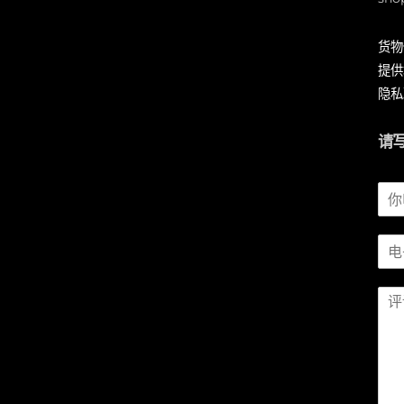
货物
提供
隐私
请
姓
名
*
电
子
邮
信
件
息
*
*