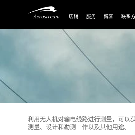
跳
至
店铺
服务
博客
联系
内
容
利用无人机对输电线路进行测量，可以
测量、设计和勘测工作以及其他用途。.