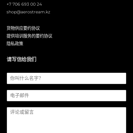
+7 706 693 00 24
shop@aerostream.kz
货物供应要约协议
提供培训服务的要约协议
隐私政策
请写信给我们
姓
名
*
电
子
邮
信
件
息
*
*