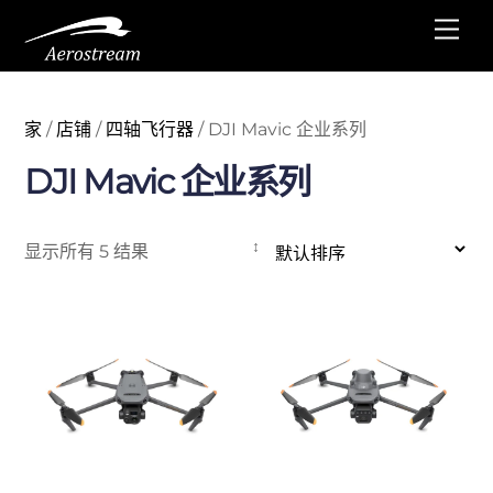
跳
菜
至
单
内
容
家
/
店铺
/
四轴飞行器
/ DJI Mavic 企业系列
DJI Mavic 企业系列
显示所有 5 结果