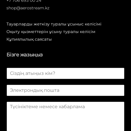
+7 706 693 00 24
shop@aerostream.kz
Тауарларды жеткізу туралы ұсыныс келісімі
Оқыту қызметтерін ұсыну туралы келісім
Құпиялылық саясаты
Бізге жазыңыз
А
т
ы
Э
*
л
е
Х
к
а
т
б
р
а
о
р
н