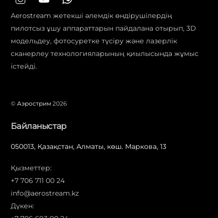
Aerostream жетекші әлемдік өндірушілердің
пилотсыз ұшу аппараттарын пайдалана отырып, 3D
модельдеу, фотосуретке түсіру және лазерлік
сканерлеу технологияларының қиылысында жұмыс
істейді.
©
Аэрострим
2026
Байланыстар
050013, Қазақстан, Алматы, көш. Маркова, 13
Қызметтер:
+7 706 711 00 24
info@aerostream.kz
Дүкен: