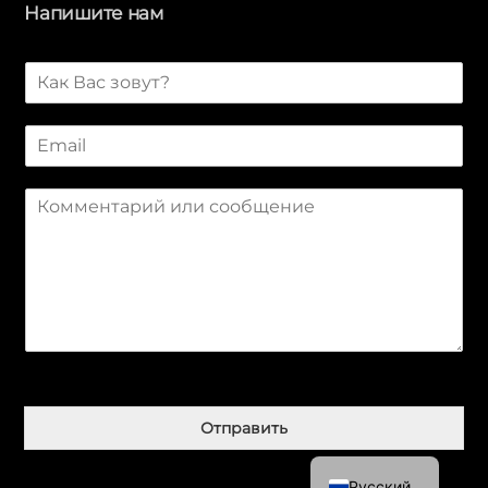
Напишите нам
И
м
я
E
*
m
a
С
i
о
l
о
*
б
щ
е
н
и
е
Қазақ тілі
*
简体中文
Отправить
English
Русский