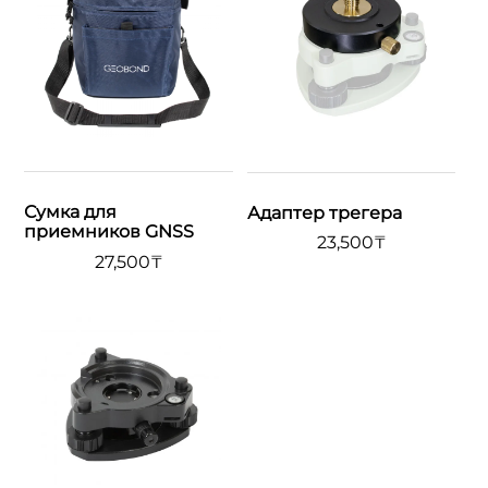
Сумка для
Адаптер трегера
приемников GNSS
23,500
₸
27,500
₸