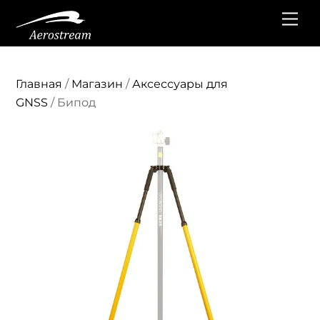
Перейти
Ме
к
содержанию
Главная
/
Магазин
/
Аксессуары для
GNSS
/ Бипод