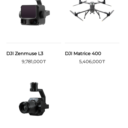
DJI Zenmuse L3
DJI Matrice 400
9,781,000
₸
5,406,000
₸