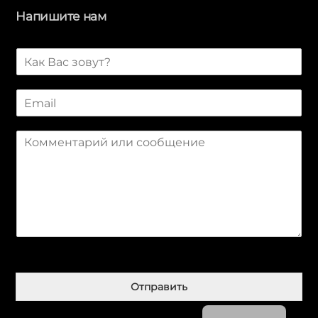
Напишите нам
И
м
я
E
*
m
a
С
i
о
l
о
*
б
щ
е
н
и
е
Қазақ тілі
*
简体中文
Отправить
English