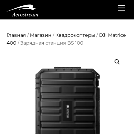
Перейти
Ме
к
содержанию
Главная
/
Магазин
/
Квадрокоптеры
/
DJI Matrice
400
/ Зарядная станция BS 100