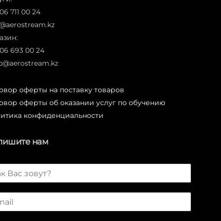
06 711 00 24
o@aerostream.kz
азин:
706 693 00 24
p@aerostream.kz
овор оферты на поставку товаров
овор оферты об оказании услуг по обучению
итика конфиденциальности
пишите нам