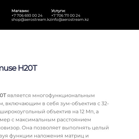
Магазин:
Услуги:
+7 706 693 00 24
+7 706 711 00 24
shop@aerostream.kz
info@aerostream.kz
muse H20T
20T
является многофункциональным
, включающим в себя зум-объектив с 32-
широкоугольный объектив на 12 Мп, а
омер с максимальным расстоянием
пловизор. Она позволяет выполнять целый
ьзуя функции наложения матриц и