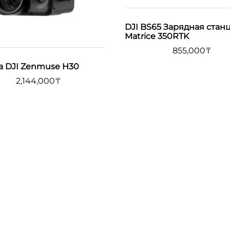
DJI BS65 Зарядная стан
Matrice 350RTK
855,000
₸
а DJI Zenmuse H30
2,144,000
₸