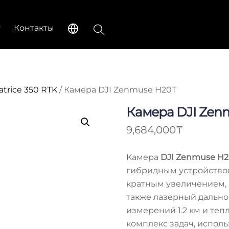
Поиск
г
Контакты
atrice 350 RTK
/ Камера DJI Zenmuse H20T
Камера DJI Zen
9,684,000
₸
Камера
DJI Zenmuse H
гибридным устройством
кратным увеличением, 
также лазерный дальн
измерений 1.2 км и те
комплекс задач, испол