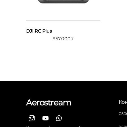
DJI RC Plus
957,000
₸
Aerostream
Ко
0500
Усл