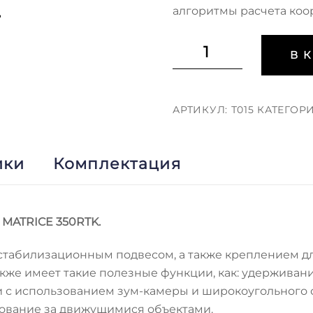
алгоритмы расчета коо
Количество
В 
Камера
DJI
Zenmuse
АРТИКУЛ:
Т015
КАТЕГОР
H20T
ики
Комплектация
MATRICE 350RTK.
табилизационным подвесом, а также креплением для
кже имеет такие полезные функции, как: удерживани
 с использованием зум-камеры и широкоугольного о
едование за движущимися объектами.