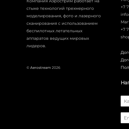
Компания Аэрострим работает на
+7 7
стыке технологий трехмерного
inf
моделирования, фото и лазерного
Маг
сканирования с использованием
+7 
беспилотных летательных
sho
аппаратов ведущих мировых
лидеров.
Дог
Дог
Пол
©
Aerostream
2026
На
И
м
я
E
*
m
a