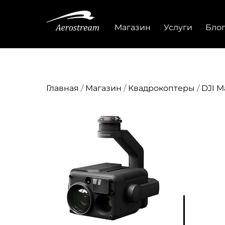
Перейти
к
Магазин
Услуги
Бло
содержанию
Главная
/
Магазин
/
Квадрокоптеры
/
DJI M