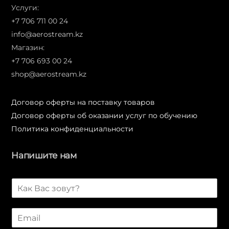
Услуги:
+7 706 711 00 24
info@aerostream.kz
Магазин:
+7 706 693 00 24
shop@aerostream.kz
Договор оферты на поставку товаров
Договор оферты об оказании услуг по обучению
Политика конфиденциальности
Напишите нам
И
м
я
E
*
m