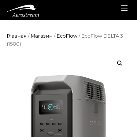
Перейти
Ме
к
содержанию
Главная
/
Магазин
/
EcoFlow
/ EcoFlow DELTA 3
(1500)