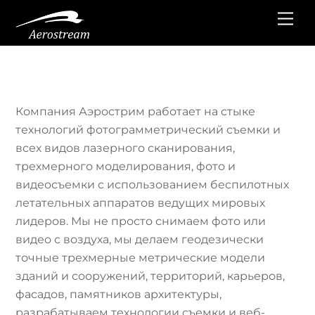
Перейти
Ме
к
содержанию
Компания Аэрострим работает на стыке
технологий фотограмметрический съемки и
всех видов лазерного сканирования,
трехмерного моделирования, фото и
видеосъемки с использованием беспилотных
летательных аппаратов ведущих мировых
лидеров. Мы не просто снимаем фото или
видео с воздуха, мы делаем геодезически
точные трехмерные метрические модели
зданий и сооружений, территорий, карьеров,
фасадов, памятников архитектуры,
разрабатываем технологии съемки и веб-