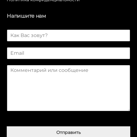
Напишите нам
И
м
я
E
*
m
a
С
i
о
l
о
*
б
щ
е
н
и
е
Қазақ тілі
*
简体中文
Отправить